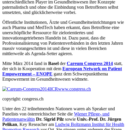
unterschiedlichen Player im Gesundheitswesen ihre Konzepte
paternalistisch und ohne die Einbindung von Betroffenen selbst
umsetzten, sind glücklicherweise vorbei.
Öffentliche Institutionen, Ärzte und Gesundheitseinrichtungen wie
auch Pharma und MedTech haben erkannt, dass Betroffene eine
unerschöpfliche Ressource für zielorientiertes und
innovationsgetriebenes Handeln ist. Dazu passt, dass die
Professionalisierung von Patientenverbänden in den letzten Jahren
massiv vorangeschritten ist und diese in vielen Bereichen
mittlerweile als Agenda-Setter agieren.
Mitte März 2014 fand in
Basel
der
Careum Congress 2014
statt,
der sich in Kooperation mit dem
European Network on Patient
Empowerment – ENOPE
ganz dem Schwerpunktthema
Empowerment im Gesundheitswesen widmete.
copyright: congress.ch
Unter den 22 teilnehmenden Nationen waren als Speaker und
Panelists von österreichischer Seite die
Wiener Pflege- und
Patientenanwältin
Dr. Sigrid Pilz
sowie
Univ.-Prof. Dr. Jürgen
Pelikan
, Key Reseacher am
Ludwig Boltzmann Institut für Health
Promotion Research
vor Ort. Sie gingen unter anderem der Frage